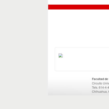
Facultad de
Circuito Uni
Tels. 614-4-
Chihuahua, 