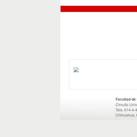
Facultad de
Circuito Uni
Tels. 614-4-
Chihuahua, 