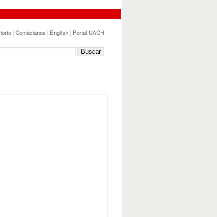
torio
|
Contáctanos
|
English
|
Portal UACH