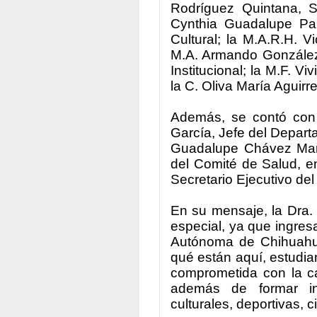
Rodríguez Quintana, S
Cynthia Guadalupe Pa
Cultural; la
M.A.R.H. Vi
M.A. Armando González
Institucional; la
M.F. Viv
la
C. Oliva María Aguirr
Además, se contó con 
García, Jefe del Departa
Guadalupe Chávez Marí
del Comité de Salud, en
Secretario Ejecutivo de
En su mensaje, la Dra.
especial, ya que ingre
Autónoma de Chihuahua”
qué están aquí, estudia
comprometida con la c
además de formar in
culturales, deportivas, c