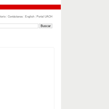
torio
|
Contáctanos
|
English
|
Portal UACH