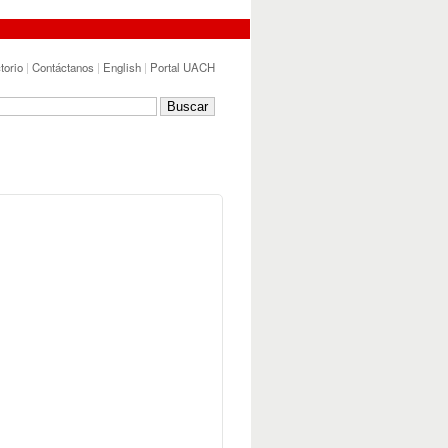
torio
|
Contáctanos
|
English
|
Portal UACH