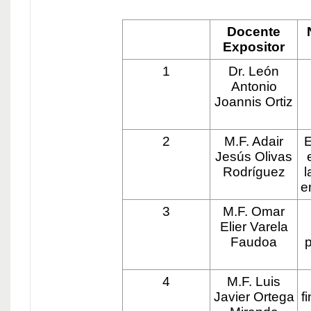
Docente
Expositor
1
Dr. León
Antonio
Joannis Ortiz
2
M.F. Adair
E
Jesús Olivas
Rodríguez
l
e
3
M.F. Omar
Elier Varela
Faudoa
p
4
M.F. Luis
Javier Ortega
f