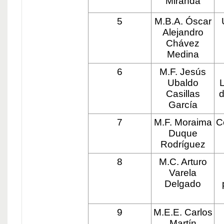
Miranda
5
M.B.A. Óscar
Alejandro
Chávez
Medina
6
M.F. Jesús
Ubaldo
Casillas
d
García
7
M.F. Moraima
C
Duque
Rodríguez
8
M.C. Arturo
Varela
Delgado
9
M.E.E. Carlos
Martín