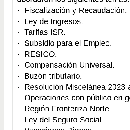
·
Fiscalización y Recaudación.
·
Ley de Ingresos.
·
Tarifas ISR.
·
Subsidio para el Empleo.
·
RESICO.
·
Compensación Universal.
·
Buzón tributario.
·
Resolución Miscelánea 2023 a
·
Operaciones con público en g
·
Región Fronteriza Norte.
·
Ley del Seguro Social.