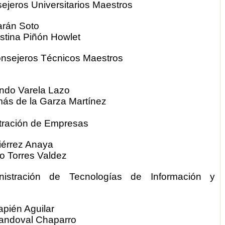
ejeros Universitarios Maestros
parán Soto
istina Piñón Howlet
nsejeros Técnicos Maestros
mando Varela Lazo
más de la Garza Martínez
istración de Empresas
utiérrez Anaya
o Torres Valdez
nistración de Tecnologías de Información y
 Sapién Aguilar
Sandoval Chaparro