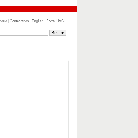
torio
|
Contáctanos
|
English
|
Portal UACH